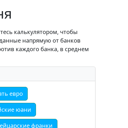
ня
йтесь калькулятором, чтобы
 данные напрямую от банков
ротив каждого банка, в среднем
ать евро
йские юани
ейцарские франки