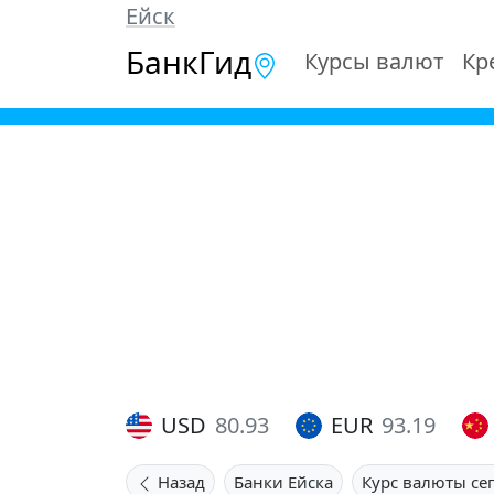
Ейск
БанкГид
Курсы валют
Кр
USD
80.93
EUR
93.19
Назад
Банки Ейска
Курс валюты се