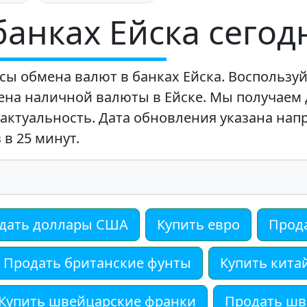
банках Ейска сегод
сы обмена валют в банках Ейска. Воспользу
ена наличной валюты в Ейске. Мы получаем
 актуальность. Дата обновления указана нап
в 25 минут.
дать доллары США
Купить евро
Прод
Продать британские фунты
Купить кита
Купить швейцарские франки
Продать шв