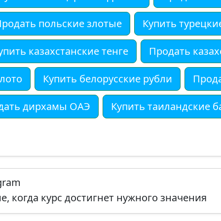
Продать польские злотые
Купить турецки
упить казахстанские тенге
Продать казах
олото
Купить белорусские рубли
Прода
дать дирхамы ОАЭ
Купить таиландские б
egram
, когда курс достигнет нужного значения