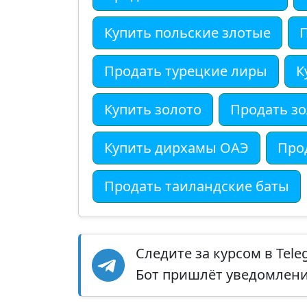
Купить польские злотые
Продать турецкие лиры
К
Купить золото
Продать з
Купить дирхамы ОАЭ
Про
Продать таиландские баты
Следите за курсом в Tel
Бот пришлёт уведомление