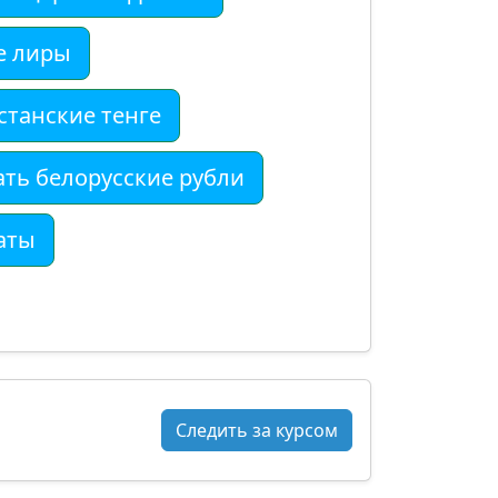
е лиры
станские тенге
ть белорусские рубли
аты
Следить за курсом