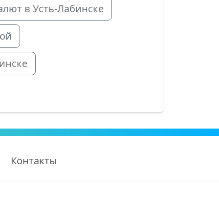
алют в Усть-Лабинске
кой
нинске
Контакты