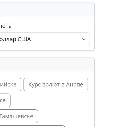
люта
сийске
Курс валют в Анапе
се
 Тимашевске